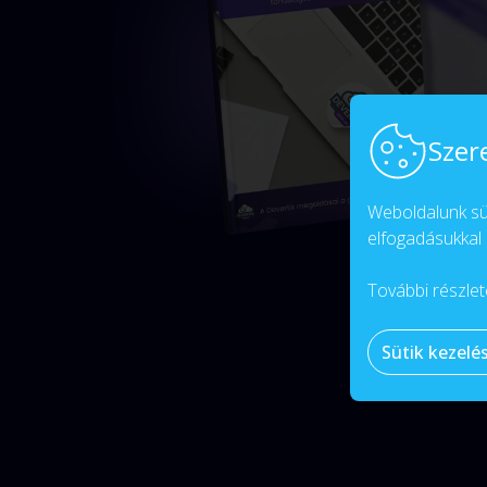
Szer
Weboldalunk süt
elfogadásukkal 
További részlet
Sütik kezelé