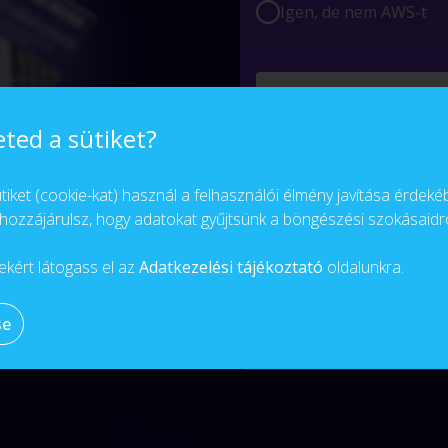
Igen, de nem AWS-t
eted a sütiket?
iket (cookie-kat) használ a felhasználói élmény javítása érdeké
hozzájárulsz, hogy adatokat gyűjtsünk a böngészési szokásaidró
ekért látogass el az
Adatkezelési tájékoztató
oldalunkra.
Adataim kezeléséhez 
se
Küldés