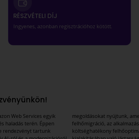
RÉSZVÉTELI DÍJ
Ingyenes, azonban regisztrációhoz kötött.
ezvényünkön!
azon Web Services egyik
megoldásokat nyújtunk, am
és haladás terén. Éppen
felhőmigráció, az alkalmazás
ne rendezvényt tartunk
költséghatékony felhőoptimal
 AI-ról és a modernizációról
kialakításában való jártasság