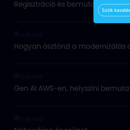
Regisztráció és bemutatkozás
Sütik kezelé
Az AWS és Devertix rövid bemutatkozója, a nap témáin
14:20-15:00
Hogyan ösztönzi a modernizálás a
Napjainkban megengedhetjük magunknak, hogy ne inno
migrálása ösztönözheti az innovációt, azonban nem 
az új technológiák bevezetése iránt. Az innováció hi
15:00-16:00
versenytársaktól.
Gen AI AWS-en, helyszíni bemuta
Hogyan készíthetsz saját generatív AI alkalmazásokat
révén, mindezt pedig a helyszínen be is mutatjuk gyak
16:00-16:30