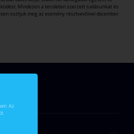
ködést. Mindezen a területen szerzett tudásunkat és
vesen osztjuk meg az esemény résztvevőivel december
ben. Az
l.