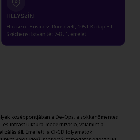
HELYSZÍN
House of Business Roosevelt, 1051 Budapest
Széchenyi István tét 7-8., 1. emelet
elyek középpontjában a DevOps, a zökkenőmentes
- és infrastruktúra-modernizáció, valamint a
izálás áll. Emellett, a CI/CD folyamatok
unkat valós idejű, szakértői támogatás egészíti ki,