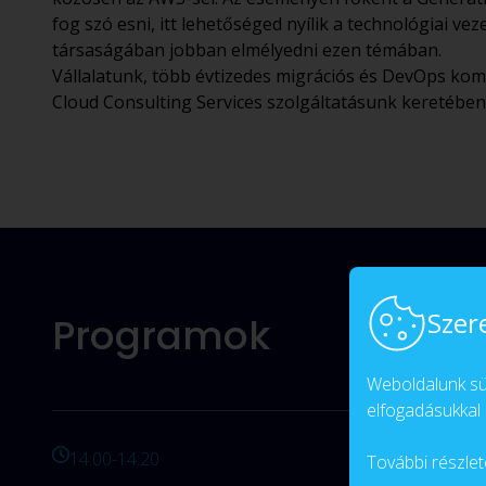
fog szó esni, itt lehetőséged nyílik a technológiai ve
társaságában jobban elmélyedni ezen témában.
Vállalatunk, több évtizedes migrációs és DevOps kom
Cloud Consulting Services szolgáltatásunk keretében t
Szer
Programok
Weboldalunk süt
elfogadásukkal 
14:00-14:20
További részlet