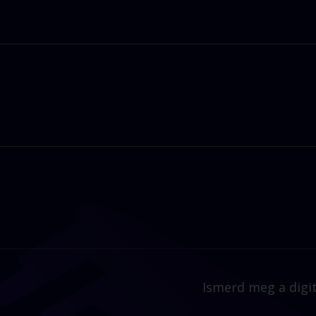
őadókkal, valamint hogy kötetlenebb formában beszélgethes
atering asztalnál, ahol az ínycsiklandó falatok mellett az in
felteheted szakértőinknek mindazon kérdéseidet, melyekre e
Ismerd meg a digit