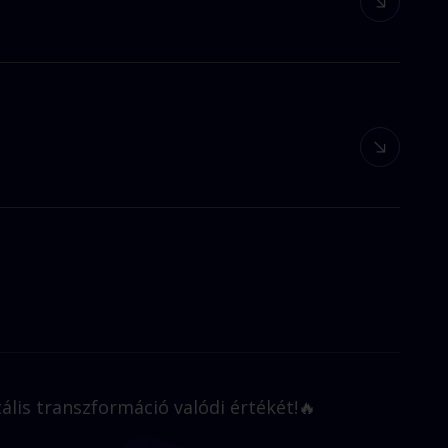
s a témában tapasztalt szakértőkkel és technológiai
spiráló beszélgetésekre is számíthatsz.
setleg nem kaptál választ az előadások során.
ális transzformáció valódi értékét!🔥