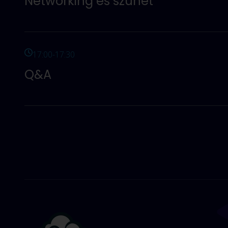
Networking és szünet
Lehetőséget kínálunk arra, hogy megismerkedj az el
vezetőkkel. Élvezd a szünetet az általunk biztosított c
17:00-17:30
Q&A
Levonjuk a legfontosabb következtetéseket, illetve 