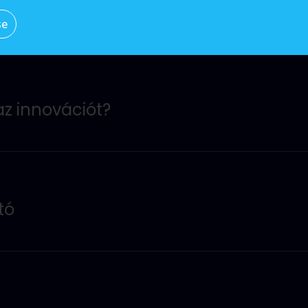
se
ak és céljainak áttekintése.
z innovációt?
váljunk? Az innováció ma választható vagy elengedhetetle
maga a migráció a legfontosabb. Az igazán meghatározó tén
ányának igen súlyos ára lehet - ezzel azt kockázatjuk, hog
tó
 és hogyan profitálhatsz belőle? Ezen business talk kereté
orlati példákon keresztül.