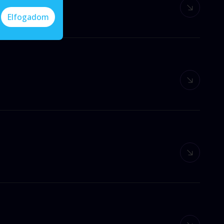
Elfogadom
n a sikeres vállalati működéshez? A rendszerek
yező a szervezet elkötelezettsége a modernizáció és
y lemaradunk a folyamatosan megújuló
ben elmondjuk, hogyan lehetsz sikeres a Generatív AI