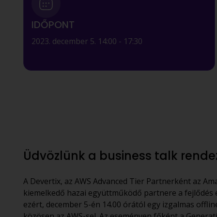
IDŐPONT
2023. december 5. 14:00 - 17:30
Üdvözlünk a business talk rend
A Devertix, az AWS Advanced Tier Partnerként az Am
kiemelkedő hazai együttműködő partnere a fejlődés 
ezért, december 5-én 14.00 órától egy izgalmas offli
közösen az AWS-sel. Az eseményen főként a Generatív