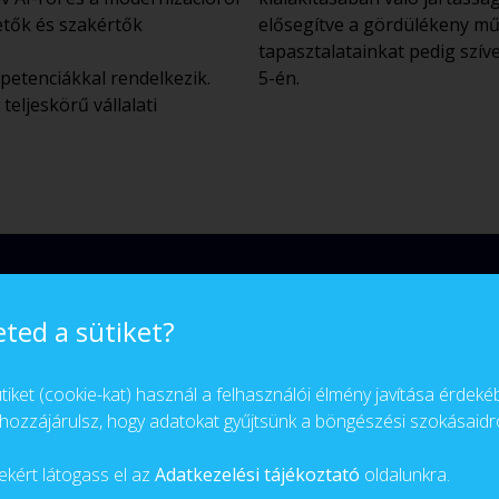
zetők és szakértők
elősegítve a gördülékeny mű
tapasztalatainkat pedig szí
petenciákkal rendelkezik.
5-én.
eljeskörű vállalati
eted a sütiket?
iket (cookie-kat) használ a felhasználói élmény javítása érdeké
hozzájárulsz, hogy adatokat gyűjtsünk a böngészési szokásaidró
ekért látogass el az
Adatkezelési tájékoztató
oldalunkra.