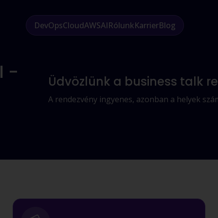
DevOps
Cloud
AWS
AI
Rólunk
Karrier
Blog
 -
Üdvözlünk a business talk 
A rendezvény ingyenes, azonban a helyek száma